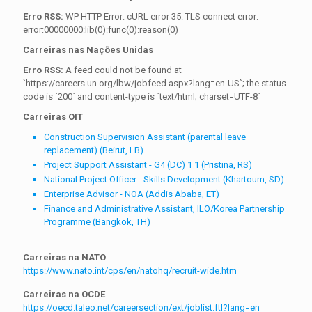
Erro RSS:
WP HTTP Error: cURL error 35: TLS connect error:
error:00000000:lib(0):func(0):reason(0)
Carreiras nas Nações Unidas
Erro RSS:
A feed could not be found at
`https://careers.un.org/lbw/jobfeed.aspx?lang=en-US`; the status
code is `200` and content-type is `text/html; charset=UTF-8`
Carreiras OIT
Construction Supervision Assistant (parental leave
replacement) (Beirut, LB)
Project Support Assistant - G4 (DC) 1 1 (Pristina, RS)
National Project Officer - Skills Development (Khartoum, SD)
Enterprise Advisor - NOA (Addis Ababa, ET)
Finance and Administrative Assistant, ILO/Korea Partnership
Programme (Bangkok, TH)
Carreiras na NATO
https://www.nato.int/cps/en/natohq/recruit-wide.htm
Carreiras na OCDE
https://oecd.taleo.net/careersection/ext/joblist.ftl?lang=en