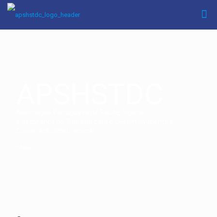
APSHSTDC
Associação Portuguesa de Saúde, Higiene
e Segurança no Trabalho para o Desenvolvimento e
Cooperação Internacional
ONGD