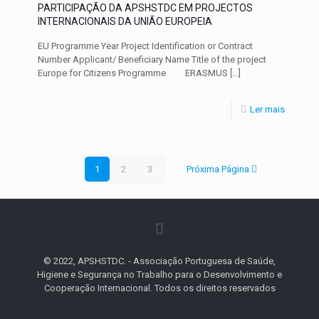
PARTICIPAÇÃO DA APSHSTDC EM PROJECTOS
INTERNACIONAIS DA UNIÃO EUROPEIA
EU Programme Year Project Identification or Contract
Number Applicant/ Beneficiary Name Title of the project
Europe for Citizens Programme ERASMUS
[…]
Ler mais
1
2
3
Próxima Página
© 2022, APSHSTDC. - Associação Portuguesa de Saúde,
Higiene e Segurança no Trabalho para o Desenvolvimento e
Cooperação Internacional. Todos os direitos reservados